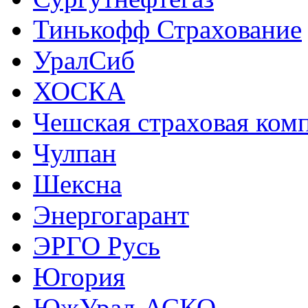
Тинькофф Страхование
УралСиб
ХОСКА
Чешская страховая ком
Чулпан
Шексна
Энергогарант
ЭРГО Русь
Югория
ЮжУрал-АСКО