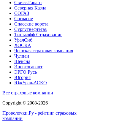
Свисс-Гарант
Северная Казна
СОГАЗ
Согласие
Спасские ворота
Сургутнефтегаз
Тинькофф Страхование
УралСиб
ХОСКА
Чешская страховая компания
Чулпан
Шексна
Энергогарант
ЭРГО Русь
Югория
ЮжУрал-АСКО
Все страховые компании
Copyright © 2008-2026
Проволочки.Ру - рейтинг страховых
компаний