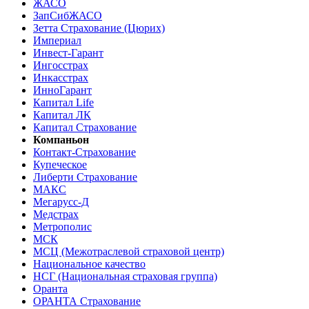
ЖАСО
ЗапСибЖАСО
Зетта Страхование (Цюрих)
Империал
Инвест-Гарант
Ингосстрах
Инкасстрах
ИнноГарант
Капитал Life
Капитал ЛК
Капитал Страхование
Компаньон
Контакт-Страхование
Купеческое
Либерти Страхование
МАКС
Мегарусс-Д
Медстрах
Метрополис
МСК
МСЦ (Межотраслевой страховой центр)
Национальное качество
НСГ (Национальная страховая группа)
Оранта
ОРАНТА Страхование