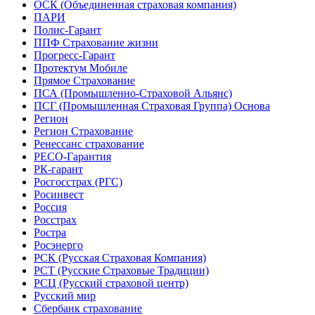
ОСК (Объединенная страховая компания)
ПАРИ
Полис-Гарант
ППФ Страхование жизни
Прогресс-Гарант
Протектум Мобиле
Прямое Страхование
ПСА (Промышленно-Страховой Альянс)
ПСГ (Промышленная Страховая Группа) Основа
Регион
Регион Страхование
Ренессанс страхование
РЕСО-Гарантия
РК-гарант
Росгосстрах (РГС)
Росинвест
Россия
Росстрах
Ростра
Росэнерго
РСК (Русская Страховая Компания)
РСТ (Русские Страховые Традиции)
РСЦ (Русский страховой центр)
Русский мир
Сбербанк страхование