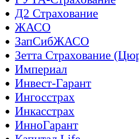
Д2 Страхование
ЖАСО
ЗапСибЖАСО
Зетта Страхование (Цю
Империал
Инвест-Гарант
Ингосстрах
Инкасстрах
ИнноГарант
Капитал Life