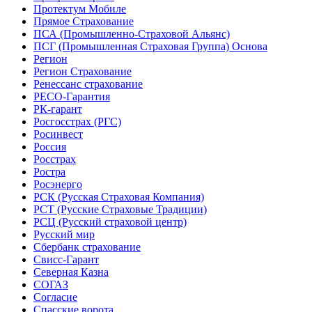
Протектум Мобиле
Прямое Страхование
ПСА (Промышленно-Страховой Альянс)
ПСГ (Промышленная Страховая Группа) Основа
Регион
Регион Страхование
Ренессанс страхование
РЕСО-Гарантия
РК-гарант
Росгосстрах (РГС)
Росинвест
Россия
Росстрах
Ростра
Росэнерго
РСК (Русская Страховая Компания)
РСТ (Русские Страховые Традиции)
РСЦ (Русский страховой центр)
Русский мир
Сбербанк страхование
Свисс-Гарант
Северная Казна
СОГАЗ
Согласие
Спасские ворота