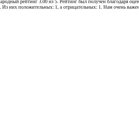
родный рейтинг 3.00 из 5. Рейтинг был получен благодаря оце
. Из них положительных: 1, а отрицательных: 1. Нам очень важ