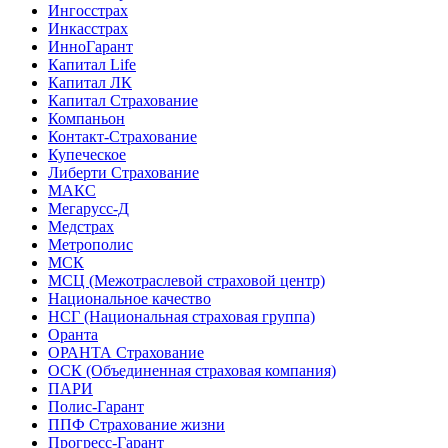
Ингосстрах
Инкасстрах
ИнноГарант
Капитал Life
Капитал ЛК
Капитал Страхование
Компаньон
Контакт-Страхование
Купеческое
Либерти Страхование
МАКС
Мегарусс-Д
Медстрах
Метрополис
МСК
МСЦ (Межотраслевой страховой центр)
Национальное качество
НСГ (Национальная страховая группа)
Оранта
ОРАНТА Страхование
ОСК (Объединенная страховая компания)
ПАРИ
Полис-Гарант
ППФ Страхование жизни
Прогресс-Гарант