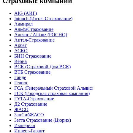
Страховые компании
AIG (АИГ)
Intouch (Интач Страхование)
Адмирал
АльфаСтрахование
Альянс / Allianz (РОСНО)
Антал-Страхование
Арбат
АСКО
БИН Страхование
Верна
ВСК (Страховой Дом ВСК)
ВТБ Страхование
Гайде
Гелиос
ГСА (Генеральный Страховой Альянс)
ГСК (Городская страховая компания)
ГУТА-Страхование
Д2 Страхование
ЖАСО
ЗапСибЖАСО
Зетта Страхование (Цюрих)
Империал
Инвест-Гарант