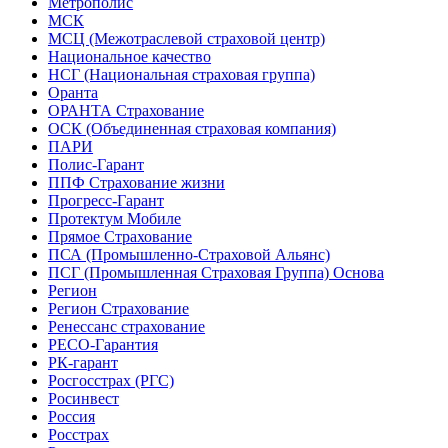
Метрополис
МСК
МСЦ (Межотраслевой страховой центр)
Национальное качество
НСГ (Национальная страховая группа)
Оранта
ОРАНТА Страхование
ОСК (Объединенная страховая компания)
ПАРИ
Полис-Гарант
ППФ Страхование жизни
Прогресс-Гарант
Протектум Мобиле
Прямое Страхование
ПСА (Промышленно-Страховой Альянс)
ПСГ (Промышленная Страховая Группа) Основа
Регион
Регион Страхование
Ренессанс страхование
РЕСО-Гарантия
РК-гарант
Росгосстрах (РГС)
Росинвест
Россия
Росстрах