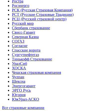
Ростра
Росэнерго
РСК (Русская Страховая Компания)
РСТ (Русские Страховые Традиции)
РСЦ (Русский страховой центр)
Русский мир
Сбербанк страхование
Свисс-Гарант
Северная Казна
СОГАЗ
Согласие
Спасские ворота
Сургутнефтегаз
Тинькофф Страхование
УралСиб
ХОСКА
Чешская страховая компания
Чулпан
Шексна
Энергогарант
ЭРГО Русь
Югория
ЮжУрал-АСКО
Все страховые компании