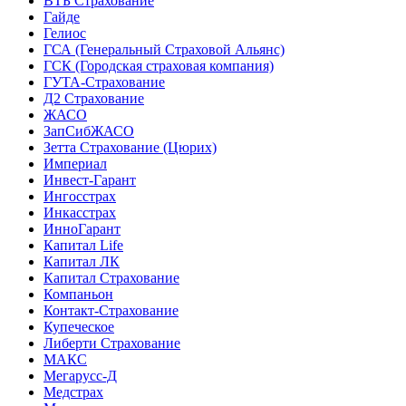
ВТБ Страхование
Гайде
Гелиос
ГСА (Генеральный Страховой Альянс)
ГСК (Городская страховая компания)
ГУТА-Страхование
Д2 Страхование
ЖАСО
ЗапСибЖАСО
Зетта Страхование (Цюрих)
Империал
Инвест-Гарант
Ингосстрах
Инкасстрах
ИнноГарант
Капитал Life
Капитал ЛК
Капитал Страхование
Компаньон
Контакт-Страхование
Купеческое
Либерти Страхование
МАКС
Мегарусс-Д
Медстрах