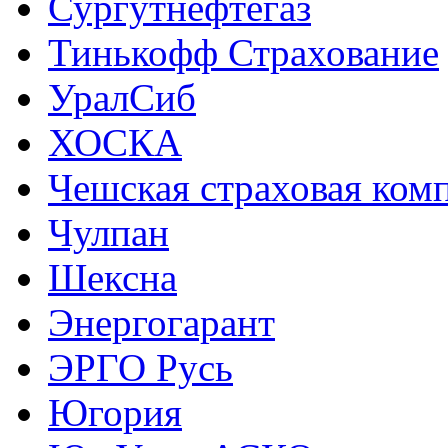
Сургутнефтегаз
Тинькофф Страхование
УралСиб
ХОСКА
Чешская страховая ком
Чулпан
Шексна
Энергогарант
ЭРГО Русь
Югория