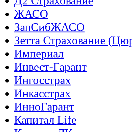
Д2 Страхование
ЖАСО
ЗапСибЖАСО
Зетта Страхование (Цю
Империал
Инвест-Гарант
Ингосстрах
Инкасстрах
ИнноГарант
Капитал Life